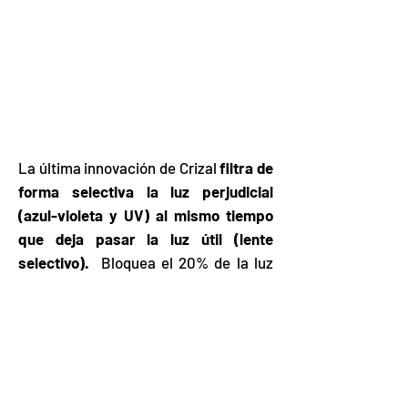
La última innovación de Crizal
filtra de
forma selectiva la luz perjudicial
(azul-violeta y UV) al mismo tiempo
que deja pasar la luz útil (lente
selectivo).
Bloquea el 20% de la luz
azul-violeta nociva, reduciendo en un
25% el índice de muerte celular en la
retina y
proporciona 25 veces más
protección a los rayos UV que si no
llevaras nada gracias al Factor de
Protección Solar para los Ojos.