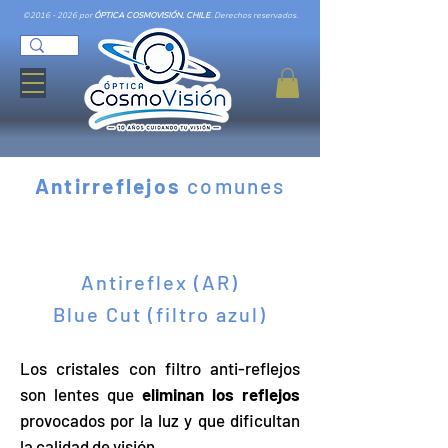
©
2016 - 2026
por
ÓPTICA COSMOVISIÓN. CHILE
. Derechos reservados.
Antirreflejos
comunes
Antireflex (AR)
Blue Cut (filtro azul)
Los cristales con filtro anti-reflejos
son lentes que
eliminan los reflejos
provocados por la luz y que dificultan
la calidad de visión.