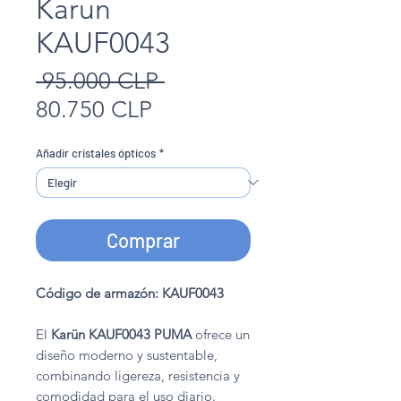
Karun
KAUF0043
Precio
 95.000 CLP 
Precio
80.750 CLP
de
Añadir cristales ópticos
*
oferta
Comprar
Código de armazón: KAUF0043
El
Karün KAUF0043 PUMA
ofrece un
diseño moderno y sustentable,
combinando ligereza, resistencia y
comodidad para el uso diario.