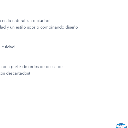
 en la naturaleza o ciudad.
dad y un estilo sobrio combinando diseño
 cuidad.
o a partir de redes de pesca de
cos descartados)
San Vicente T.T.:
German Riesco #830,
galería Narganes, costado de Fonasa.
+56 931 049 560
Peumo:
Walker Martínez #411, a pasos de