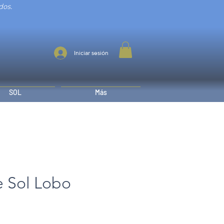
dos.
Iniciar sesión
SOL
Más
e Sol Lobo
Precio