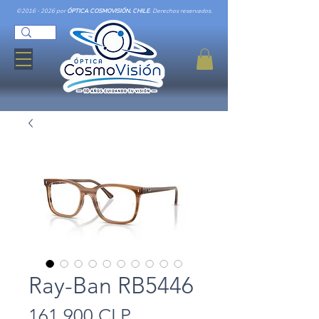
©
2016 - 2026
por
ÓPTICA COSMOVISIÓN. CHILE
. Derechos reservados.
Ray-Ban RB5446
Precio
161.900 CLP